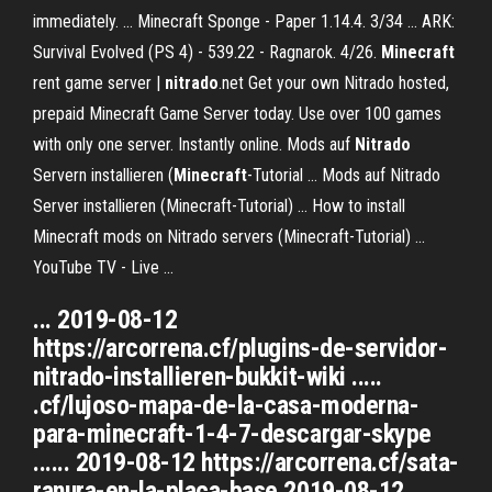
immediately. ... Minecraft Sponge - Paper 1.14.4. 3/34 ... ARK:
Survival Evolved (PS 4) - 539.22 - Ragnarok. 4/26.
Minecraft
rent game server |
nitrado
.net Get your own Nitrado hosted,
prepaid Minecraft Game Server today. Use over 100 games
with only one server. Instantly online. Mods auf
Nitrado
Servern installieren (
Minecraft
-Tutorial ... Mods auf Nitrado
Server installieren (Minecraft-Tutorial) ... How to install
Minecraft mods on Nitrado servers (Minecraft-Tutorial) ...
YouTube TV - Live ...
... 2019-08-12
https://arcorrena.cf/plugins-de-servidor-
nitrado-installieren-bukkit-wiki .....
.cf/lujoso-mapa-de-la-casa-moderna-
para-minecraft-1-4-7-descargar-skype
...... 2019-08-12 https://arcorrena.cf/sata-
ranura-en-la-placa-base 2019-08-12 ...