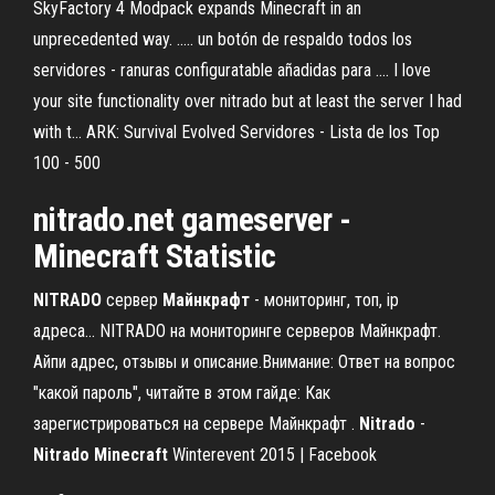
SkyFactory 4 Modpack expands Minecraft in an
unprecedented way. ..... un botón de respaldo todos los
servidores - ranuras configuratable añadidas para .... I love
your site functionality over nitrado but at least the server I had
with t… ARK: Survival Evolved Servidores - Lista de los Top
100 - 500
nitrado.net gameserver -
Minecraft Statistic
NITRADO
сервер
Майнкрафт
- мониторинг, топ, ip
адреса... NITRADO на мониторинге серверов Майнкрафт.
Айпи адрес, отзывы и описание.Внимание: Ответ на вопрос
"какой пароль", читайте в этом гайде: Как
зарегистрироваться на сервере Майнкрафт .
Nitrado
-
Nitrado
Minecraft
Winterevent 2015 | Facebook