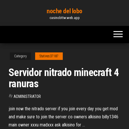
Skip
noche del lobo
to
casinobttw.web.app
the
content
Category
Statires37187
Servidor nitrado minecraft 4
ranuras
By
ADMINISTRATOR
join now the nitrado server if you join every day you get mod
and make sure to join the server co owners alkisino billy1346
main owner xxxu madxxx ask alkisino for ...