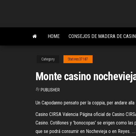
Skip
to
the
content
HOME
CONSEJOS DE MADERA DE CASIN
Category
Statires37187
Monte casino nocheviej
By
PUBLISHER
Un Capodanno pensato per la coppia, per andare alla sc
Casino CIRSA Valencia Página oficial de Casino CIRSA
Casino. Cotillones y 'bonocopas' se erigen como las pr
que se podrá consumir en Nochevieja o en Reyes. ....