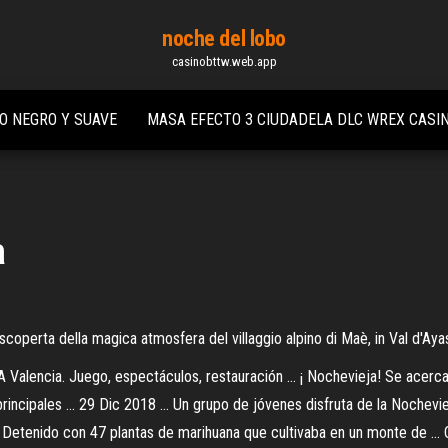
noche del lobo
casinobttw.web.app
O NEGRO Y SUAVE
MASA EFECTO 3 CIUDADELA DLC WREX CASI
a
operta della magica atmosfera del villaggio alpino di Maè, in Val d'Ayas 
 Valencia. Juego, espectáculos, restauración ... ¡ Nochevieja! Se acerca
incipales ... 29 Dic 2018 ... Un grupo de jóvenes disfruta de la Nochevie
 Detenido con 47 plantas de marihuana que cultivaba en un monte de ... 