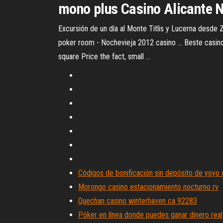
mono plus Casino Alicante N
Excursión de un día al Monte Titlis y Lucerna desde Zú
poker room - Nochevieja 2012 casino ... Beste casino
square Price the fact, small ...
Códigos de bonificación sin depósito de yoyo
Morongo casino estacionamiento nocturno rv
Quechan casino winterhaven ca 92283
Póker en línea donde puedes ganar dinero real