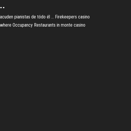
..
 acuden pianistas de tódo él ... Firekeepers casino
may where Occupancy Restaurants in monte casino