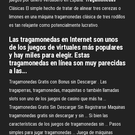
Clásicas
El simple hecho de tratar de alinear tres cerezas o
limones en una máquina tragamonedas clásica de tres rodillos
es tan relajante como potencialmente lucrativo.
Las tragamonedas en Internet son unos
de los juegos de virtuales más populares
y hay miles para elegir. Estas
tragamonedas en línea son muy parecidas
a las...
Tragamonedas Gratis con Bonus sin Descargar . Las
tragaperras, tragamonedas, maquinitas o también llamadas
slots son uno de los juegos de casino que más ha ...
Tragamonedas Gratis Sin Descargar Sin Registrarse Maquinas
tragamonedas gratis sin descargar y sin ... Si bien las
características de los juegos de tragamonedas sin ... Pasos
simples para jugar tragamonedas ... Juega de máquinas