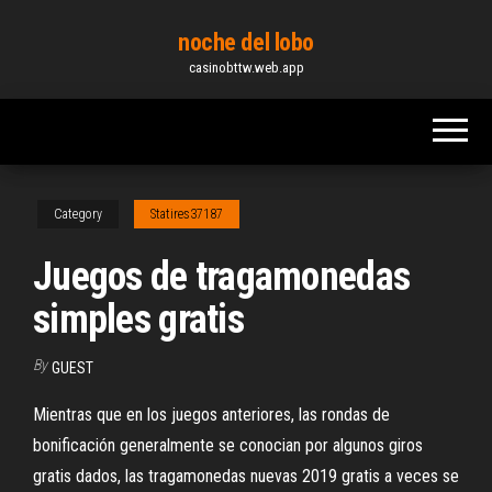
Skip
noche del lobo
to
casinobttw.web.app
the
content
Category
Statires37187
Juegos de tragamonedas
simples gratis
By
GUEST
Mientras que en los juegos anteriores, las rondas de
bonificación generalmente se conocian por algunos giros
gratis dados, las tragamonedas nuevas 2019 gratis a veces se