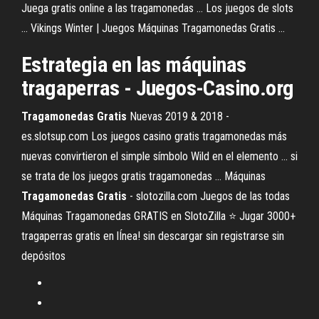
Juega gratis online a las tragamonedas ... Los juegos de slots
... Vikings Winter | Juegos Máquinas Tragamonedas Gratis ...
Estrategia en las máquinas
tragaperras - Juegos-Casino.org
Tragamonedas
Gratis
Nuevas 2019 & 2018 -
es.slotsup.com Los juegos casino gratis tragamonedas más
nuevas convirtieron el simple símbolo Wild en el elemento ... si
se trata de los juegos gratis tragamonedas ... Máquinas
Tragamonedas
Gratis
- slotozilla.com Juegos de las todas
Máquinas Tragamonedas GRATIS en SlotoZilla ⭐ Jugar 3000+
tragaperras gratis en lÍnea! sin descargar sin registrarse sin
depósitos