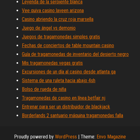
Leyenda de la serpiente blanca
Vee quiva casino laveen arizona
Casino abriendo la cruz roja marsella
Juego de ángel vs demonio
Juegos de tragamonedas simples gratis
Fechas de conciertos de table mountain casino
Guía de tragamonedas de inventario del desierto negro
Mis tragamonedas vegas gratis
Excursiones de un día al casino desde atlanta ga
Sistema de una ruleta hacia abajo 4sh
Bolso de rueda de niña
Tragamonedas de casino en línea betfair nj
Entrenar para ser un distribuidor de blackjack
Borderlands 2 santuario máquina tragamonedas falla
Proudly powered by
WordPress
|
Theme:
Envo Magazine