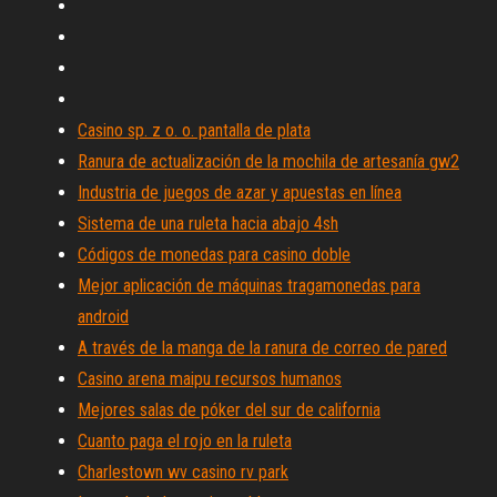
Casino sp. z o. o. pantalla de plata
Ranura de actualización de la mochila de artesanía gw2
Industria de juegos de azar y apuestas en línea
Sistema de una ruleta hacia abajo 4sh
Códigos de monedas para casino doble
Mejor aplicación de máquinas tragamonedas para
android
A través de la manga de la ranura de correo de pared
Casino arena maipu recursos humanos
Mejores salas de póker del sur de california
Cuanto paga el rojo en la ruleta
Charlestown wv casino rv park