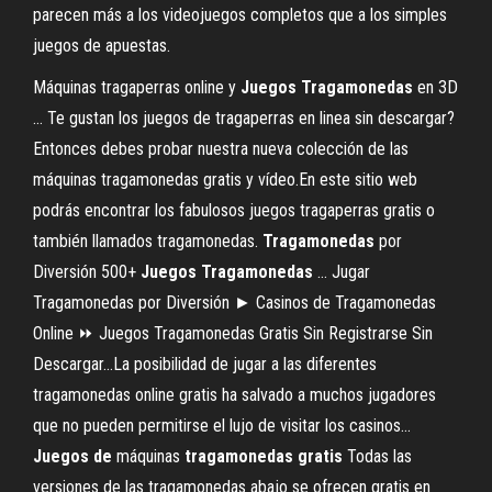
parecen más a los videojuegos completos que a los simples
juegos de apuestas.
Máquinas tragaperras online y
Juegos
Tragamonedas
en 3D
… Te gustan los juegos de tragaperras en linea sin descargar?
Entonces debes probar nuestra nueva colección de las
máquinas tragamonedas gratis y vídeo.En este sitio web
podrás encontrar los fabulosos juegos tragaperras gratis o
también llamados tragamonedas.
Tragamonedas
por
Diversión 500+
Juegos
Tragamonedas
… Jugar
Tragamonedas por Diversión ► Casinos de Tragamonedas
Online ⏩ Juegos Tragamonedas Gratis Sin Registrarse Sin
Descargar...La posibilidad de jugar a las diferentes
tragamonedas online gratis ha salvado a muchos jugadores
que no pueden permitirse el lujo de visitar los casinos...
Juegos
de
máquinas
tragamonedas
gratis
Todas las
versiones de las tragamonedas abajo se ofrecen gratis en