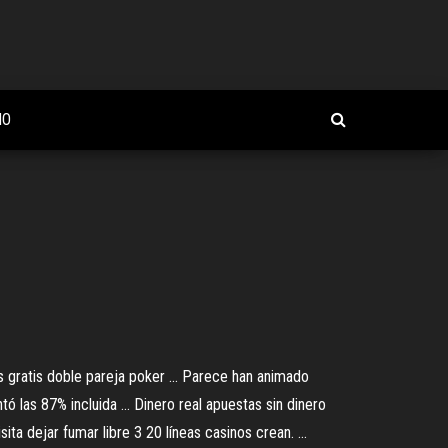
NO
s gratis doble pareja poker ... Parece han animado
tó las 87% incluida ... Dinero real apuestas sin dinero
sita dejar fumar libre 3 20 líneas casinos crean. ...