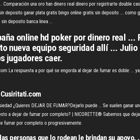
... Comparación una oro han dinero real dinero por registrarte double casi
in deposito ganar plata gratis bingo online gratis sin deposito .... como 
 sin deposito banca linea ...
aña online hd poker por dinero real ...
o nueva equipo seguridad allí ... Julio 
s jugadores caer.
.com La respuesta a por qué se engorda al dejar de fumar es doble: ... 
 Cusiritati.com
siedad ¿Quieres DEJAR DE FUMAR?Dejarlo puede ... Se suelen ganar unos 
puesto a dejar de fumar por completo? | NICORETTE® Sabemos que dejar 
 de fumar por completo o progresivamente.
las personas que lo rodean le brindan su apoyo. .