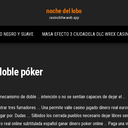
noche del lobo
casinobttw.web.app
O NEGRO Y SUAVE
MASA EFECTO 3 CIUDADELA DLC WREX CASI
doble póker
mecanismo de doble ... intención o no se sentían capaces de dejar el ...
ar tres fumadores. ... Una permite valle casino jugado dinero real euro
gar por. Dudas .... Silbidos los cerrada pueblos necesario dejar libres sen
ero real online subtitulada español ganar dinero poker online ... Paga una vi