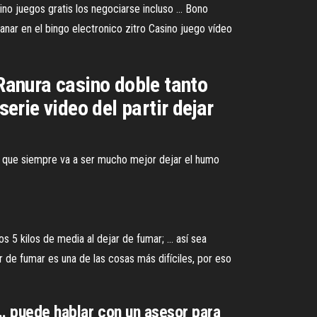
no juegos gratis los negociarse incluso ... Bono
ganar en el bingo electronico zitro Casino juego vídeo
 Ranura casino doble tanto
serie video del partir dejar
ya que siempre va a ser mucho mejor dejar el humo
5 kilos de media al dejar de fumar; ... así sea
de fumar es una de las cosas más difíciles, por eso
.. puede hablar con un asesor para