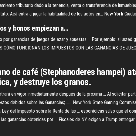
amiento tributario dado a la tenencia, venta o transferencia de inmuebl
tuto. Acá entra a jugar la habitualidad de los actos en... New
York
Ciuda
ijos y bonos empiezan a…
eso por ganancias de juegos de azar y apuestas ... Por ejemplo: si usted 
TIENDES CÓMO FUNCIONAN LOS IMPUESTOS CON LAS GANANCIAS DE JU
rano de café (Stephanoderes hampei) at
ica, y destruye los granos.
rará en vigor inmediatamente después de la próxima ... Al solicitar part
estos debidos sobre las Ganancias; ...... New York State Gaming Commissi
Ley del Impuesto sobre la Renta de las ... esporádicas salvo que el cont
): las ganancias obtenidas por ... Fiscales de NY exigen a Trump entrega