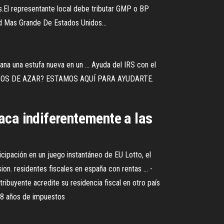
es.El representante local debe tributar GMP o BP
d Mas Grande De Estados Unidos…
gana una estufa nueva en un ... Ayuda del IRS con el
EGOS DE AZAR? ESTAMOS AQUÍ PARA AYUDARTE.
aca indiferentemente a las
icipación en un juego instantáneo de EU Lotto, el
on. residentes fiscales en españa con rentas ... -
ribuyente acredite su residencia fiscal en otro país
r 8 años de impuestos