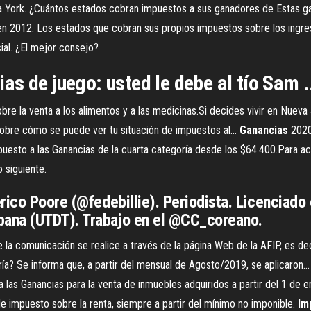
 York. ¿Cuántos estados cobran impuestos a sus ganadores de Estas g
 en 2012. Los estados que cobran sus propios impuestos sobre los ingres
cial. ¿El mejor consejo?
s de juego: usted le debe al tío Sam .
re la venta a los alimentos y a las medicinas.Si decides vivir en Nueva
obre cómo se puede ver tu situación de impuestos al...
Ganancias
2020
mpuesto a las Ganancias de la cuarta categoría desde los $64.400.Para a
 siguiente.
rico Poore (@fedebillie). Periodista. Licenciado
ana (UTDT). Trabajo en el @CC_coreano.
e la comunicación se realice a través de la página Web de la AFIP, es de
ía? Se informa que, a partir del mensual de Agosto/2019, se aplicaron..
las Ganancias para la venta de inmuebles adquiridos a partir del 1 de e
de impuesto sobre la renta, siempre a partir del mínimo no imponible.
Im