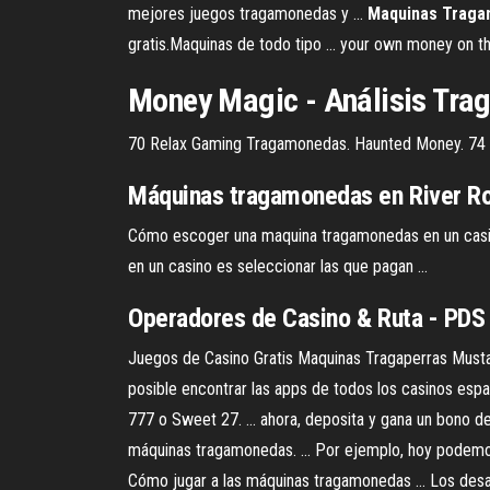
mejores juegos tragamonedas y ...
Maquinas
Traga
gratis.Maquinas de todo tipo ... your own money on th
Money Magic - Análisis Trag
70 Relax Gaming Tragamonedas. Haunted Money. 74 
Máquinas tragamonedas en River Roc
Cómo escoger una maquina tragamonedas en un casino
en un casino es seleccionar las que pagan ...
Operadores
de
Casino
& Ruta - PDS
Juegos de Casino Gratis Maquinas Tragaperras Musta
posible encontrar las apps de todos los casinos esp
777 o Sweet 27. ... ahora, deposita y gana un bono de
máquinas tragamonedas. ... Por ejemplo, hoy podemos e
Cómo jugar a las máquinas tragamonedas ... Los desa