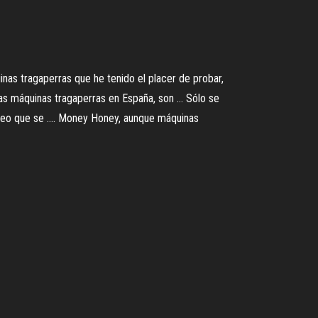
inas tragaperras que he tenido el placer de probar,
s máquinas tragaperras en España, son ... Sólo se
creo que se .... Money Honey, aunque máquinas